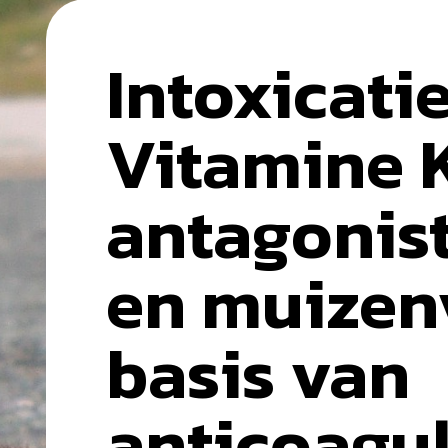
Intoxicati
Vitamine 
antagonist
en muizen
basis van
anticoagul