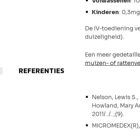
Volwassenen
: 1
Kinderen
: 0,3mg
De IV-toediening ve
duizeligheid).
Een meer gedetaillee
muizen- of rattenv
REFERENTIES
Nelson, Lewis S.,
Howland, Mary An
2011/../..;(9).
MICROMEDEX(R), He