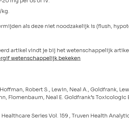
0-20 mg per os of IV.
/kg.
rmijden als deze niet noodzakelijk is (flush, hypot
rd artikel vindt je bij het wetenschappelijk artik
ergif wetenschappelijk bekeken
 Hoffman, Robert S., Lewin, Neal A., Goldfrank, Lewi
n, Flomenbaum, Neal E. Goldfrank’s Toxicologic
althcare Series Vol. 159 , Truven Health Analytic