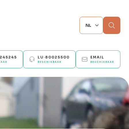
Zoek
0245245
LU·80025500
EMAIL
BAAR
BESCHIKBAAR
BESCHIKBAAR