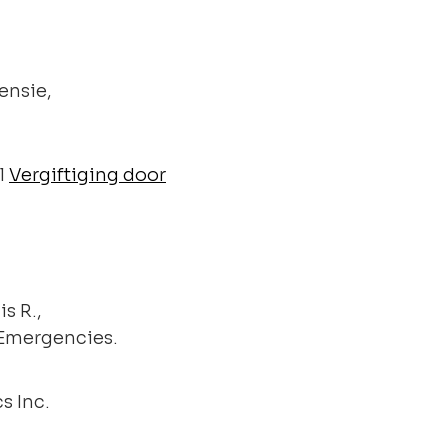
ensie,
el
Vergiftiging door
s R.,
 Emergencies.
s Inc.