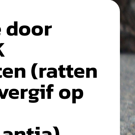
e door
K
en (ratten
vergif op
antia)