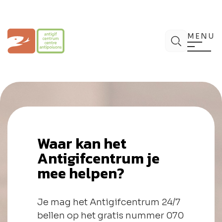
Spring
naar
de
Antigifcentrum
Zoek
inhoud
MENU
Waar kan het
Antigifcentrum je
mee helpen?
Je mag het Antigifcentrum 24/7
bellen op het gratis nummer 070