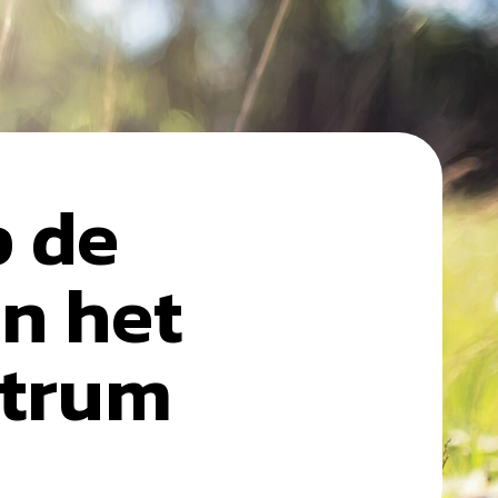
 de
n het
ntrum