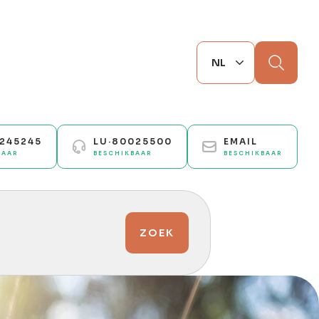
Zoek
0245245
LU·80025500
EMAIL
BAAR
BESCHIKBAAR
BESCHIKBAAR