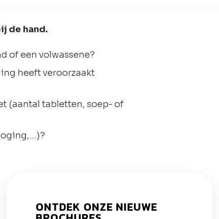
ij de hand.
ind of een volwassene?
ging heeft veroorzaakt
 (aantal tabletten, soep- of
poging,…)?
ONTDEK ONZE NIEUWE
BROCHURES