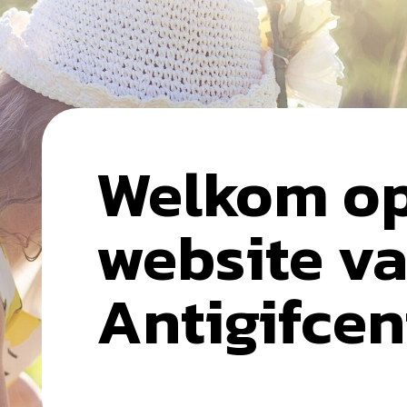
Welkom op
website va
Antigifce