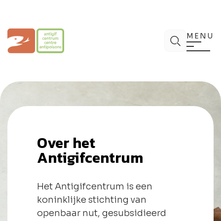
Spring
naar
de
Antigifcentrum
Zoek
inhoud
MENU
Over het
Antigifcentrum
Het Antigifcentrum is een
koninklijke stichting van
openbaar nut, gesubsidieerd