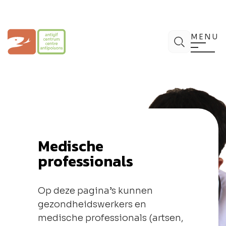
Spring
naar
de
Antigifcentrum
Zoek
inhoud
MENU
Medische
professionals
Op deze pagina’s kunnen
gezondheidswerkers en
medische professionals (artsen,