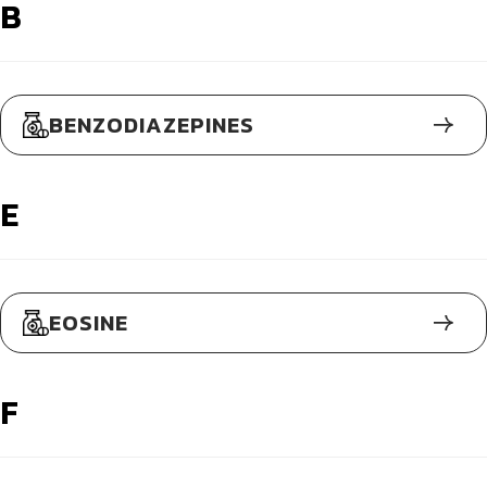
B
BENZODIAZEPINES
E
EOSINE
F