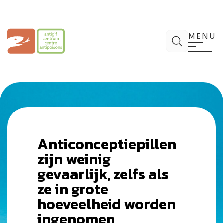
Spring
naar
de
Antigifcentrum
Zoek
inhoud
MENU
Anticonceptiepillen
zijn weinig
gevaarlijk, zelfs als
ze in grote
hoeveelheid worden
ingenomen