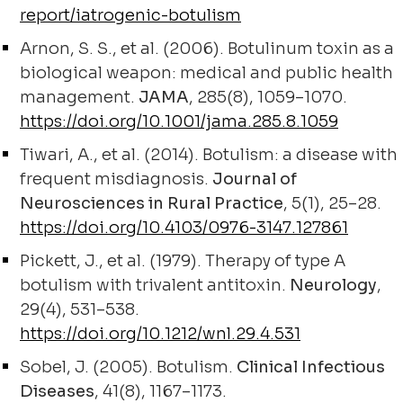
report/iatrogenic-botulism
Arnon, S. S., et al. (2006). Botulinum toxin as a
biological weapon: medical and public health
management.
JAMA
, 285(8), 1059–1070.
https://doi.org/10.1001/jama.285.8.1059
Tiwari, A., et al. (2014). Botulism: a disease with
frequent misdiagnosis.
Journal of
Neurosciences in Rural Practice
, 5(1), 25–28.
https://doi.org/10.4103/0976-3147.127861
Pickett, J., et al. (1979). Therapy of type A
botulism with trivalent antitoxin.
Neurology
,
29(4), 531–538.
https://doi.org/10.1212/wnl.29.4.531
Sobel, J. (2005). Botulism.
Clinical Infectious
Diseases
, 41(8), 1167–1173.