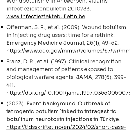
Wondbotulisme in Antwerpen. Vlaams
infectieziektenbulletin 2010733.
www.infectieziektebulletin.be
Offerman, S. R., et al. (2009). Wound botulism
in injecting drug users: time for a rethink.
Emergency Medicine Journal
, 26(1), 49–52.
https://www.cdc.gov/mmwr/volumes/67/wr/m
Franz, D. R., et al. (1997). Clinical recognition
and management of patients exposed to
biological warfare agents.
JAMA
, 278(5), 399–
411.
https://doi.org/10.1001/jama.1997.035500500
(2023).
Event background: Outbreak of
iatrogenic botulism linked to intragastric
botulinum neurotoxin injections in Türkiye
.
https://tidsskriftet.no/en/2024/02/short-case-