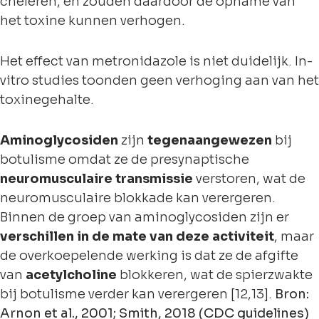
cheleren, en zouden daardoor de opname van
het toxine kunnen verhogen.
Het effect van metronidazole is niet duidelijk. In-
vitro studies toonden geen verhoging aan van het
toxinegehalte.
Aminoglycosiden
zijn
tegenaangewezen
bij
botulisme omdat ze de presynaptische
neuromusculaire transmissie
verstoren, wat de
neuromusculaire blokkade kan verergeren.
Binnen de groep van aminoglycosiden zijn er
verschillen in de mate van deze activiteit
, maar
de overkoepelende werking is dat ze de afgifte
van
acetylcholine
blokkeren, wat de spierzwakte
bij botulisme verder kan verergeren [12,13].
Bron:
Arnon et al., 2001; Smith, 2018 (CDC guidelines)