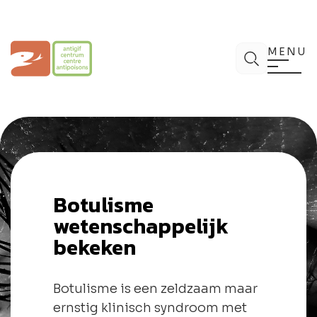
Spring
naar
de
Antigifcentrum
Zoek
inhoud
MENU
Botulisme
wetenschappelijk
bekeken
Botulisme is een zeldzaam maar
ernstig klinisch syndroom met