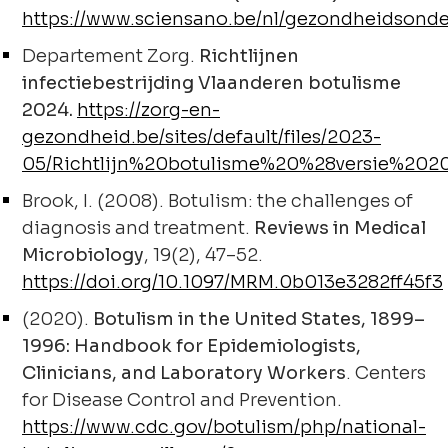
https://www.sciensano.be/nl/gezondheidsond
Departement Zorg.
Richtlijnen
infectiebestrijding Vlaanderen botulisme
2024.
https://zorg-en-
gezondheid.be/sites/default/files/2023-
05/Richtlijn%20botulisme%20%28versie%202
Brook, I. (2008). Botulism: the challenges of
diagnosis and treatment.
Reviews in Medical
Microbiology
, 19(2), 47–52.
https://doi.org/10.1097/MRM.0b013e3282ff45f3
(2020).
Botulism in the United States, 1899–
1996: Handbook for Epidemiologists,
Clinicians, and Laboratory Workers
. Centers
for Disease Control and Prevention.
https://www.cdc.gov/botulism/php/national-