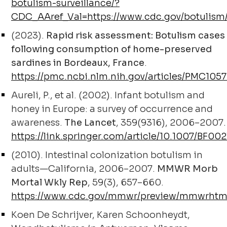
botulism-surveillance/?
CDC_AAref_Val=https://www.cdc.gov/botulism/
(2023).
Rapid risk assessment: Botulism cases
following consumption of home-preserved
sardines in Bordeaux, France
.
https://pmc.ncbi.nlm.nih.gov/articles/PMC1057
Aureli, P., et al. (2002). Infant botulism and
honey in Europe: a survey of occurrence and
awareness.
The Lancet
, 359(9316), 2006–2007.
https://link.springer.com/article/10.1007/BF00
(2010). Intestinal colonization botulism in
adults—California, 2006–2007.
MMWR Morb
Mortal Wkly Rep
, 59(3), 657–660.
https://www.cdc.gov/mmwr/preview/mmwrht
Koen De Schrijver, Karen Schoonheydt,