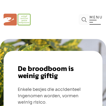
Spring
naar
de
Antigifcentrum
Zoek
inhoud
MENU
De broodboom is
weinig giftig
Enkele besjes die accidenteel
ingenomen worden, vormen
weinig risico.