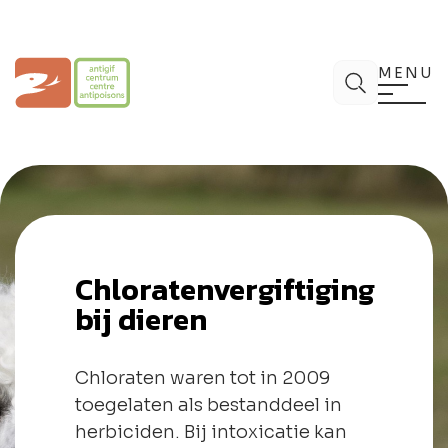
Spring
naar
de
Antigifcentrum
Zoek
inhoud
MENU
Chloratenvergiftiging
bij dieren
Chloraten waren tot in 2009
toegelaten als bestanddeel in
herbiciden. Bij intoxicatie kan