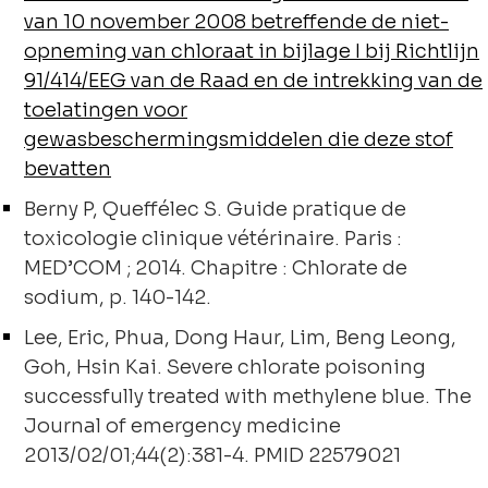
van 10 november 2008 betreffende de niet-
opneming van chloraat in bijlage I bij Richtlijn
91/414/EEG van de Raad en de intrekking van de
toelatingen voor
gewasbeschermingsmiddelen die deze stof
bevatten
Berny P, Queffélec S. Guide pratique de
toxicologie clinique vétérinaire. Paris :
MED’COM ; 2014. Chapitre : Chlorate de
sodium, p. 140-142.
Lee, Eric, Phua, Dong Haur, Lim, Beng Leong,
Goh, Hsin Kai. Severe chlorate poisoning
successfully treated with methylene blue. The
Journal of emergency medicine
2013/02/01;44(2):381-4. PMID 22579021