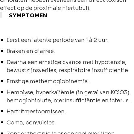
Chloraten hebben eveneens een direct toxisch
effect op de proximale niertubuli.
SYMPTOMEN
Eerst een latente periode van 1 à 2 uur.
Braken en diarree.
Daarna een ernstige cyanos met hypotensie,
bewustzijnsverlies, respiratoire insufficiëntie.
Ernstige methemoglobinemia..
Hemolyse, hyperkaliëmie (in geval van KClO3),
hemoglobinurie, nierinsufficiëntie en icterus.
Hartritmestoornissen.
Coma, convulsies.
Zonder therapie is er een snel overlijden.