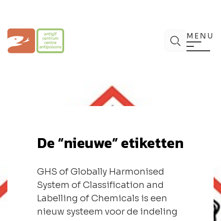
Spring
naar
de
Antigifcentrum
Zoek
inhoud
MENU
De “nieuwe” etiketten
GHS of Globally Harmonised
System of Classification and
Labelling of Chemicals is een
nieuw systeem voor de indeling