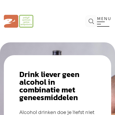
Spring
naar
de
Antigifcentrum
Zoek
inhoud
MENU
Drink liever geen
alcohol in
combinatie met
geneesmiddelen
Alcohol drinken doe je liefst niet