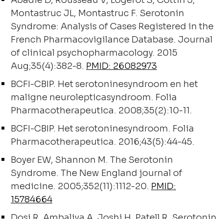
Abadie D, Rousseau V, Logerot S, Cottin J,
Montastruc JL, Montastruc F. Serotonin
Syndrome: Analysis of Cases Registered in the
French Pharmacovigilance Database. Journal
of clinical psychopharmacology. 2015
Aug;35(4):382-8.
PMID: 26082973
BCFI-CBIP. Het serotoninesyndroom en het
maligne neurolepticasyndroom. Folia
Pharmacotherapeutica. 2008;35(2):10-11.
BCFI-CBIP. Het serotoninesyndroom. Folia
Pharmacotherapeutica. 2016;43(5):44-45.
Boyer EW, Shannon M. The Serotonin
Syndrome. The New England journal of
medicine. 2005;352(11):1112-20.
PMID:
15784664
Dosi R, Ambaliya A, Joshi H, Patell R. Serotonin