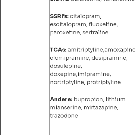
SSRI’s:
citalopram,
escitalopram, fluoxetine,
paroxetine, sertraline
TCAs:
amitriptyline,amoxapine
clomipramine, desipramine,
dosulepine,
doxepine,imipramine,
nortriptyline, protriptyline
Andere:
bupropion, lithium
mianserine, mirtazapine,
trazodone