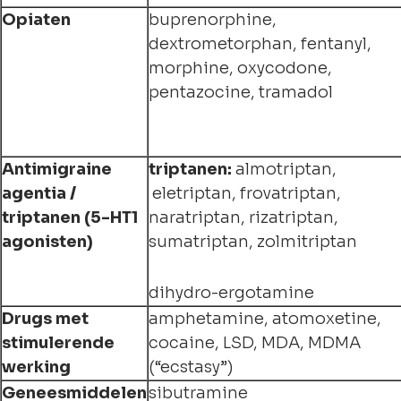
Opiaten
buprenorphine,
dextrometorphan, fentanyl,
morphine, oxycodone,
pentazocine, tramadol
Antimigraine
triptanen:
almotriptan,
agentia /
eletriptan, frovatriptan,
triptanen (5-HT1
naratriptan, rizatriptan,
agonisten)
sumatriptan, zolmitriptan
dihydro-ergotamine
Drugs met
amphetamine, atomoxetine,
stimulerende
cocaine, LSD, MDA, MDMA
werking
(“ecstasy”)
Geneesmiddelen
sibutramine