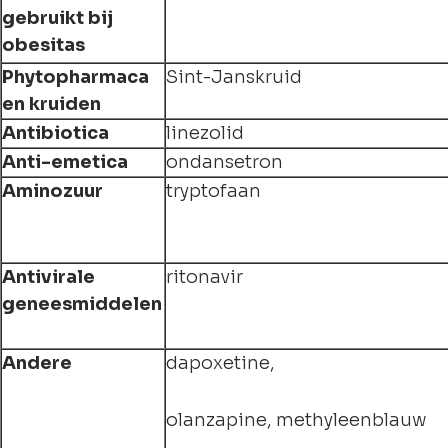
gebruikt bij
obesitas
Phytopharmaca
Sint-Janskruid
en kruiden
Antibiotica
linezolid
Anti-emetica
ondansetron
Aminozuur
tryptofaan
Antivirale
ritonavir
geneesmiddelen
Andere
dapoxetine,
olanzapine, methyleenblauw