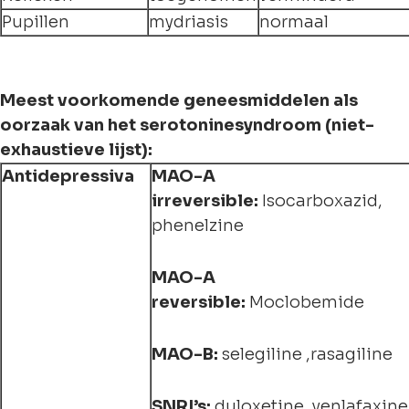
Pupillen
mydriasis
normaal
Meest voorkomende geneesmiddelen als
oorzaak van het serotoninesyndroom (niet-
exhaustieve lijst):
Antidepressiva
MAO-A
irreversible:
Isocarboxazid,
phenelzine
MAO-A
reversible:
Moclobemide
MAO-B:
selegiline ,rasagiline
SNRI’s:
duloxetine, venlafaxine