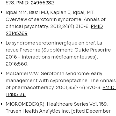
578.
PMID: 24966282
Iqbal MM, Basil MJ, Kaplan J, Iqbal, MT.
Overview of serotonin syndrome. Annals of
clinical psychiatry. 2012;24(4):310-8.
PMID
23145389
Le syndrome sérotoninergique en bref. La
revue Prescrire (Supplément: Guide Prescrire
2016 – interactions médicamenteuses).
2016;560.
McDaniel WW. Serotonin syndrome: early
management with cyproheptadine. The Annals
of pharmacotherapy. 2001;35(7-8):870-3.
PMID:
11485136
MICROMEDEX(R), Healthcare Series Vol. 159,
Truven Health Analytics Inc. [cited December