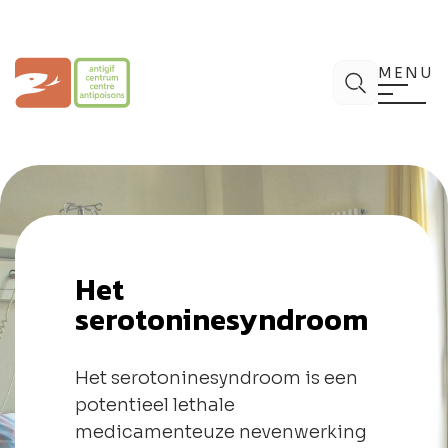
Spring
naar
de
Antigifcentrum
Zoek
inhoud
MENU
Het
serotoninesyndroom
Het serotoninesyndroom is een
potentieel lethale
medicamenteuze nevenwerking