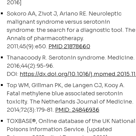
2016]
Sokoro AA, Zivot J, Ariano RE. Neuroleptic
malignant syndrome versus serotonin
syndrome: the search for a diagnostic tool. The
Annals of pharmacotherapy.
2011;45(9):e50.
PMID 21878660
Thanacoody R. Serotonin syndrome. Medicine.
2016;44(2):95-96.
DOI:
https://dx.doi.org/10.1016/j.mpmed.2015.1
Top WM, Gillman PK, de Langen CJ, Kooy A.
Fatal methylene blue associated serotonin
toxicity. The Netherlands Journal of Medicine.
2014;72(3):179-81.
PMID: 24846936
TOXBASE®, Online database of the UK National
Poisons Information Service. [updated