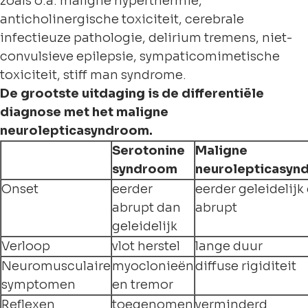
zoals o.a. maligne hyperthermie,
anticholinergische toxiciteit, cerebrale
infectieuze pathologie, delirium tremens, niet-
convulsieve epilepsie, sympaticomimetische
toxiciteit, stiff man syndrome.
De grootste uitdaging is de differentiële
diagnose met het maligne
neurolepticasyndroom.
Serotonine
Maligne
syndroom
neurolepticasyn
Onset
eerder
eerder geleidelijk
abrupt dan
abrupt
geleidelijk
Verloop
vlot herstel
lange duur
Neuromusculaire
myoclonieën
diffuse rigiditeit
symptomen
en tremor
Reflexen
toegenomen
verminderd