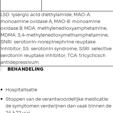
LSD: lysergic acid diethylamide; MAO-A:
monoamine oxidase A; MAO-B: monoamine
oxidase B; MDA: methylenedioxyamphetamine;
MDMA: 3,4-methylenedioxymethamphetamine;
SNRI: serotonin-norepinephrine reuptake
inhibitor; SS: serotonin syndrome; SSRI: selective
serotonin reuptake inhibitor; TCA: tricyclicsch
antidepressivum.
BEHANDELING
Hospitalisatie
Stoppen van de verantwoordelijke medicatie:
de symptomen verdwijnen dan vaak binnen de
24 à 72 uur.