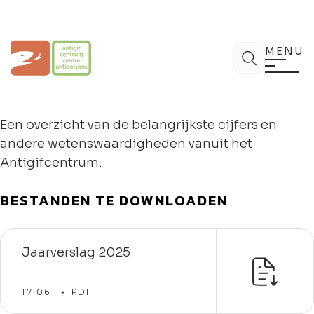
Spring
naar
de
Antigifcentrum
Zoek
inhoud
MENU
Een overzicht van de belangrijkste cijfers en
andere wetenswaardigheden vanuit het
Antigifcentrum.
BESTANDEN TE DOWNLOADEN
Jaarverslag 2025
17.06
PDF