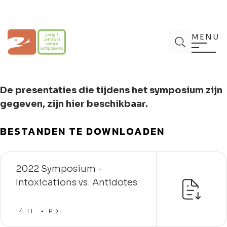
Spring
naar
de
Antigifcentrum
Zoek
inhoud
MENU
De presentaties die tijdens het symposium zijn
gegeven, zijn hier beschikbaar.
BESTANDEN TE DOWNLOADEN
2022 Symposium -
Intoxications vs. Antidotes
14.11
PDF