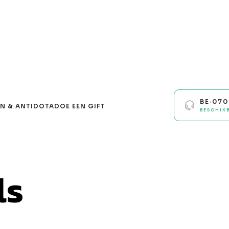
BE·07
N & ANTIDOTA
DOE EEN GIFT
BESCHIK
ls