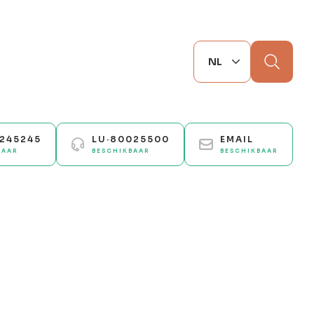
Zoek
0245245
LU·80025500
EMAIL
BAAR
BESCHIKBAAR
BESCHIKBAAR