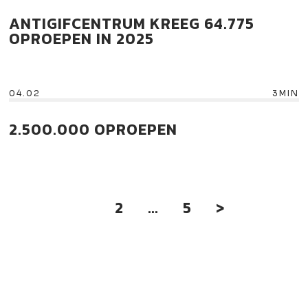
ANTIGIFCENTRUM KREEG 64.775
OPROEPEN IN 2025
04.02
3MIN
2.500.000 OPROEPEN
Pagina
Eerste pagina
Pagina
Pagina
1
2
...
5
>
Laatste pagina