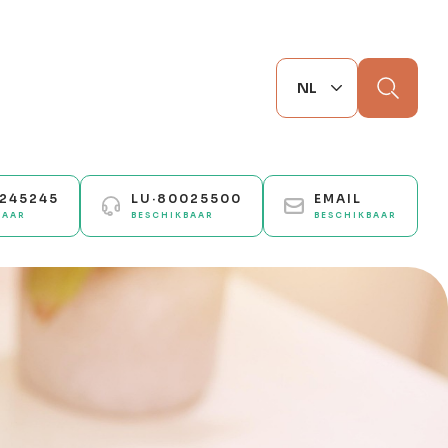
Zoek
0245245
LU·80025500
EMAIL
BAAR
BESCHIKBAAR
BESCHIKBAAR