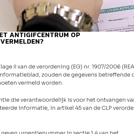
ET ANTIGIFCENTRUM OP
 VERMELDEN?
age II van de verordening (EG) nr. 1907/2006 (REAC
sinformatieblad, zouden de gegevens betreffende 
moeten vermeld worden.
antie die verantwoordelijk is voor het ontvangen v
erde informatie, in artikel 45 van de CLP verord
e geven urgentienummer in sectie 1.4 van het