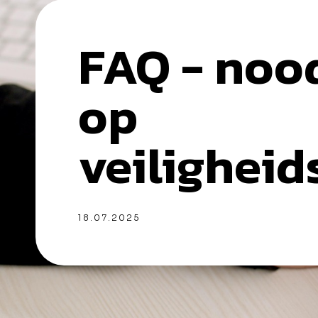
FAQ - no
op
veiligheid
18.07.2025