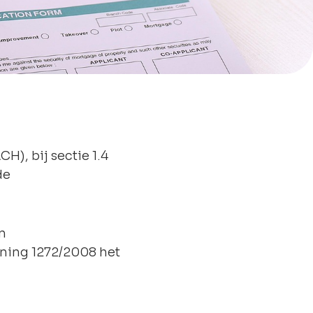
H), bij sectie 1.4
de
an
ening 1272/2008 het