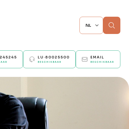
Zoek
0245245
LU·80025500
EMAIL
BAAR
BESCHIKBAAR
BESCHIKBAAR