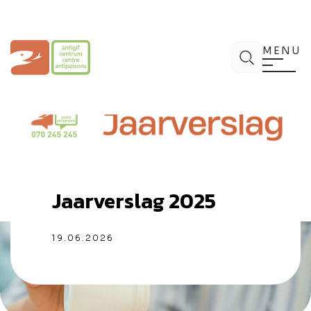
Spring
naar
de
Antigifcentrum
Zoek
inhoud
MENU
Jaarverslag 2025
19.06.2026