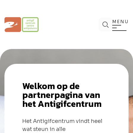
Spring
naar
de
Antigifcentrum
Zoek
inhoud
MENU
Welkom op de
partnerpagina van
het Antigifcentrum
Het Antigifcentrum vindt heel
wat steun in alle