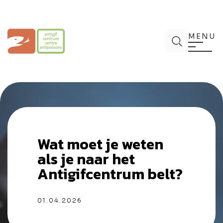
Spring
naar
de
Antigifcentrum
Zoek
inhoud
MENU
Wat moet je weten
als je naar het
Antigifcentrum belt?
01.04.2026