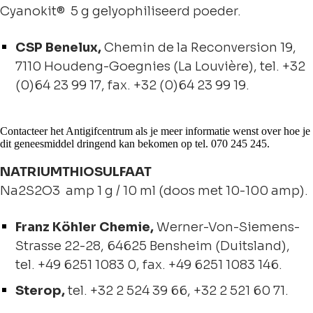
Cyanokit® 5 g gelyophiliseerd poeder.
CSP Benelux,
Chemin de la Reconversion 19,
7110 Houdeng-Goegnies (La Louvière), tel. +32
(0)64 23 99 17, fax. +32 (0)64 23 99 19.
Contacteer het Antigifcentrum als je meer informatie wenst over hoe je
dit geneesmiddel dringend kan bekomen op tel. 070 245 245.
NATRIUMTHIOSULFAAT
Na2S2O3 amp 1 g / 10 ml (doos met 10-100 amp).
Franz Köhler Chemie,
Werner-Von-Siemens-
Strasse 22-28, 64625 Bensheim (Duitsland),
tel. +49 6251 1083 0, fax. +49 6251 1083 146.
Sterop,
tel.
+32 2 524 39 66
, +
32 2 521 60 71
.