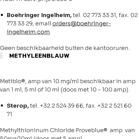
Boehringer Ingelheim,
tel. 02 773 33 31, fax. 02
773 33 29, email
orders@boehringer-
ingelheim.com
Geen beschikbaarheid buiten de kantooruren.
METHYLEENBLAUW
Metiblo®, amp van 10 mg/ml beschikbaar in amp
van 1 ml, 5 ml of 10 ml (doos met 10 – 100 amp).
Sterop,
tel.
+32 2 524 39 66
, fax.
+
32 2 521 60
71
.
Methylthioninum Chloride Proveblue® amp van
50mg/10ml (doos met 5 amp).