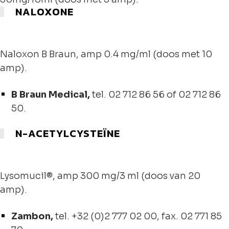
NALOXONE
Naloxon B Braun, amp 0.4 mg/ml (doos met 10
amp).
B Braun Medical,
tel. 02 712 86 56 of 02 712 86
50.
N-ACETYLCYSTEÏNE
Lysomucil®, amp 300 mg/3 ml (doos van 20
amp).
Zambon,
tel.
+32 (0)2 777 02 00
, fax. 02 771 85