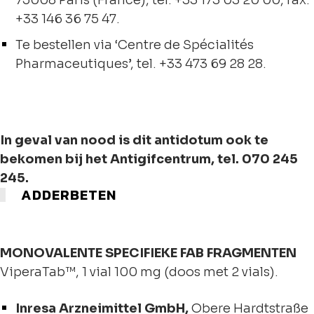
75008 Paris (France), tel. +33 173 03 20 00, fax.
+33 146 36 75 47.
Te bestellen via ‘Centre de Spécialités
Pharmaceutiques’, tel. +33 473 69 28 28.
In geval van nood is dit antidotum ook te
bekomen bij het Antigifcentrum, tel. 070 245
245.
ADDERBETEN
MONOVALENTE SPECIFIEKE FAB FRAGMENTEN
ViperaTab™, 1 vial 100 mg (doos met 2 vials).
Inresa Arzneimittel GmbH,
Obere Hardtstraße