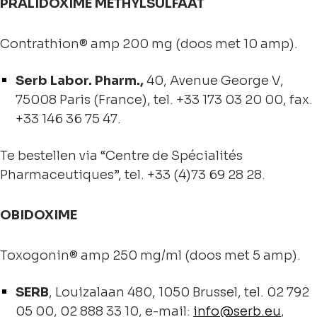
PRALIDOXIME METHYLSULFAAT
Contrathion® amp 200 mg (doos met 10 amp).
Serb Labor. Pharm.,
40, Avenue George V,
75008 Paris (France), tel. +33 173 03 20 00, fax.
+33 146 36 75 47.
Te bestellen via “Centre de Spécialités
Pharmaceutiques”, tel. +33 (4)73 69 28 28.
OBIDOXIME
Toxogonin® amp 250 mg/ml (doos met 5 amp).
SERB
, Louizalaan 480, 1050 Brussel, tel. 02 792
05 00, 02 888 33 10, e-mail:
info@serb.eu
,