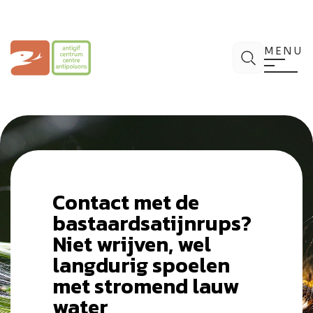
Spring
naar
de
Antigifcentrum
Zoek
inhoud
MENU
Contact met de
bastaardsatijnrups?
Niet wrijven, wel
langdurig spoelen
met stromend lauw
water