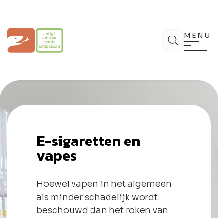
Spring
naar
de
Antigifcentrum
Zoek
inhoud
MENU
E-sigaretten en
vapes
Hoewel vapen in het algemeen
als minder schadelijk wordt
beschouwd dan het roken van