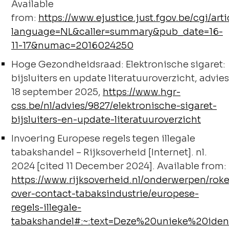
Available
from:
https://www.ejustice.just.fgov.be/cgi/art
language=NL&caller=summary&pub_date=16-
11-17&numac=2016024250
Hoge Gezondheidsraad: Elektronische sigaret:
bijsluiters en update literatuuroverzicht, advies
18 september 2025,
https://www.hgr-
css.be/nl/advies/9827/elektronische-sigaret-
bijsluiters-en-update-literatuuroverzicht
Invoering Europese regels tegen illegale
tabakshandel – Rijksoverheid [Internet]. nl.
2024 [cited 11 December 2024]. Available from:
https://www.rijksoverheid.nl/onderwerpen/rok
over-contact-tabaksindustrie/europese-
regels-illegale-
tabakshandel#:~:text=Deze%20unieke%20ide