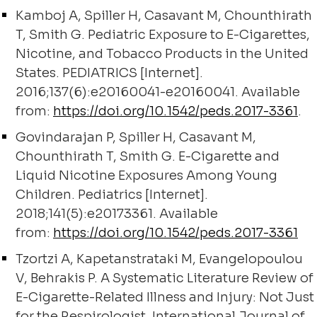
Kamboj A, Spiller H, Casavant M, Chounthirath
T, Smith G. Pediatric Exposure to E-Cigarettes,
Nicotine, and Tobacco Products in the United
States. PEDIATRICS [Internet].
2016;137(6):e20160041-e20160041. Available
from:
https://doi.org/10.1542/peds.2017-3361
.
Govindarajan P, Spiller H, Casavant M,
Chounthirath T, Smith G. E-Cigarette and
Liquid Nicotine Exposures Among Young
Children. Pediatrics [Internet].
2018;141(5):e20173361. Available
from:
https://doi.org/10.1542/peds.2017-3361
Tzortzi A, Kapetanstrataki M, Evangelopoulou
V, Behrakis P. A Systematic Literature Review of
E-Cigarette-Related Illness and Injury: Not Just
for the Respirologist. International Journal of