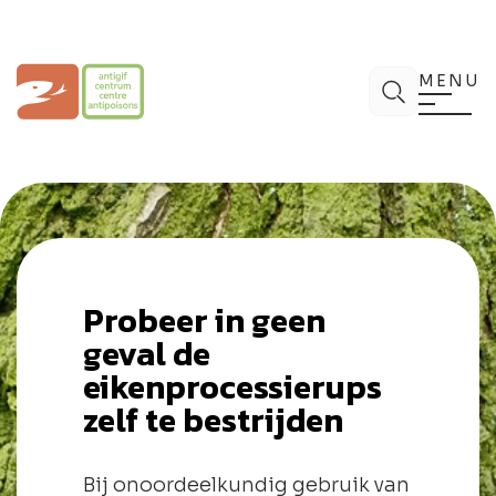
Spring
naar
de
Antigifcentrum
Zoek
inhoud
MENU
Probeer in geen
geval de
eikenprocessierups
zelf te bestrijden
Bij onoordeelkundig gebruik van