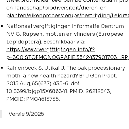
www.provincieantwerpen.be/content/dam/pro
en-landschap/biodiversiteit/dieren-en-
planten/eikenprocessierups/bestrijding/Lei
Nationaal vergiftigingen Informatie Centrum
NVIC.
Rupsen, motten en vlinders (Europese
Lepidoptera).
Beschikbaar via:
https://www.vergiftigingen.info/f?
p=300:STOFMONOGRAFIE:3542437901703:::RP,
Rahlenbeck S, Utikal J. The oak processionary
moth: a new health hazard? Br J Gen Pract.
2015 Aug;65(637):435-6. doi:
10.3399/bjgp15X686341. PMID: 26212843;
PMCID: PMC4513735.
Versie 9/2025