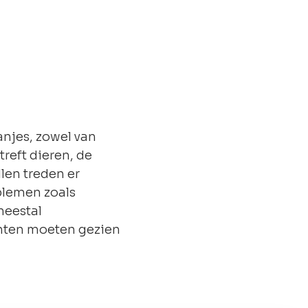
anjes, zowel van
treft dieren, de
llen treden er
blemen zoals
meestal
hten moeten gezien