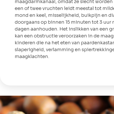
maagdarmkanaal, omdat ze slecht worden g
een of twee vruchten leidt meestal tot milde
mond en keel, misselijkheid, buikpijn en 
doorgaans op binnen 15 minuten tot 3 uur 
dagen aanhouden. Het inslikken van een gro
kan een obstructie veroorzaken in de maag
kinderen die na het eten van paardenkasta
slaperigheid, verlamming en spiertrekkinge
maagklachten.