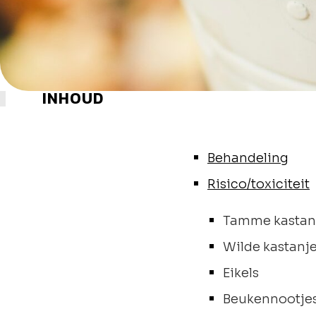
INHOUD
Behandeling
Risico/toxiciteit
Tamme kastan
Wilde kastanj
Eikels
Beukennootje