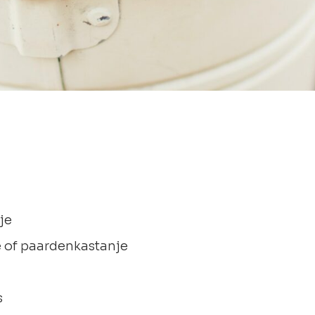
je
e of paardenkastanje
s