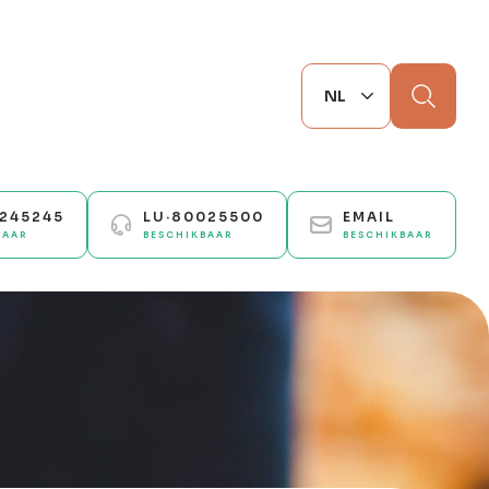
Zoek
0245245
LU·80025500
EMAIL
BAAR
BESCHIKBAAR
BESCHIKBAAR