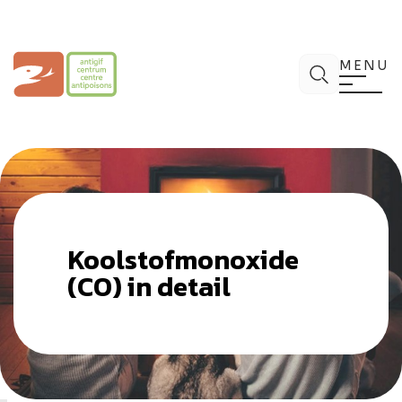
Spring
naar
de
Antigifcentrum
Zoek
inhoud
MENU
Koolstofmonoxide
(CO) in detail