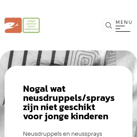
Spring
naar
de
Antigifcentrum
Zoek
inhoud
MENU
Nogal wat
neusdruppels/sprays
zijn niet geschikt
voor jonge kinderen
Neusdruppels en neussprays