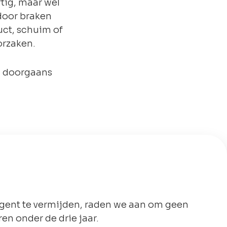
ftig, maar wel
rdoor braken
uct, schuim of
orzaken.
en doorgaans
gent te vermijden, raden we aan om geen
ren onder de drie jaar.