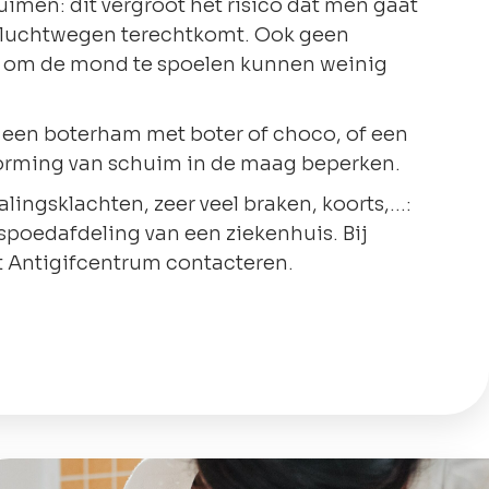
imen: dit vergroot het risico dat men gaat
e luchtwegen terechtkomt. Ook geen
ter om de mond te spoelen kunnen weinig
als een boterham met boter of choco, of een
vorming van schuim in de maag beperken.
ingsklachten, zeer veel braken, koorts,…:
 spoedafdeling van een ziekenhuis. Bij
et Antigifcentrum contacteren.