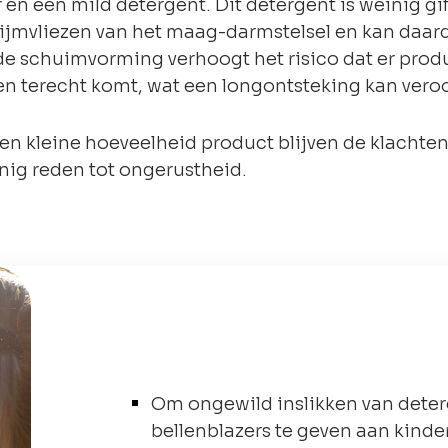
 en een mild detergent. Dit detergent is weinig gi
slijmvliezen van het maag-darmstelsel en kan daa
de schuimvorming verhoogt het risico dat er prod
en terecht komt, wat een longontsteking kan vero
een kleine hoeveelheid product blijven de klacht
inig reden tot ongerustheid.
Om ongewild inslikken van deter
bellenblazers te geven aan kinde