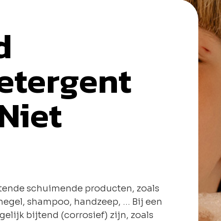
d
etergent
 Niet
ijtende schuimende producten, zoals
hegel, shampoo, handzeep, … Bij een
lijk bijtend (corrosief) zijn, zoals