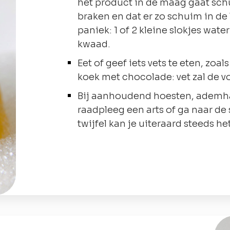
het product in de maag gaat schu
braken en dat er zo schuim in d
paniek: 1 of 2 kleine slokjes wa
kwaad.
Eet of geef iets vets te eten, zo
koek met chocolade: vet zal de 
Bij aanhoudend hoesten, ademhal
raadpleeg een arts of ga naar de
twijfel kan je uiteraard steeds h