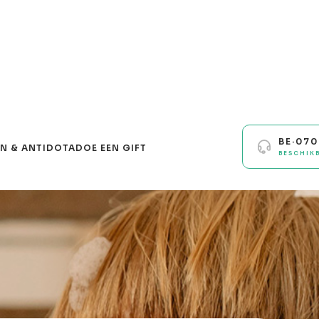
BE·07
N & ANTIDOTA
DOE EEN GIFT
BESCHIK