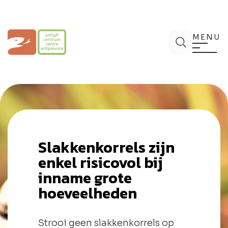
Spring
naar
de
Antigifcentrum
Zoek
inhoud
MENU
Slakkenkorrels zijn
enkel risicovol bij
inname grote
hoeveelheden
Strooi geen slakkenkorrels op