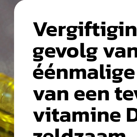
Vergiftigin
gevolg va
éénmalige
van een te
vitamine D
zeldzaam