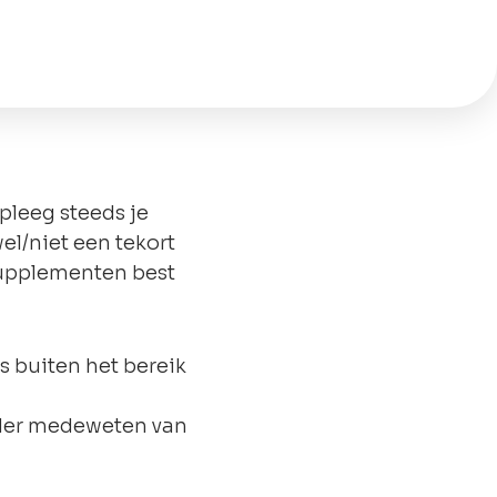
pleeg steeds je
el/niet een tekort
supplementen best
s buiten het bereik
der medeweten van