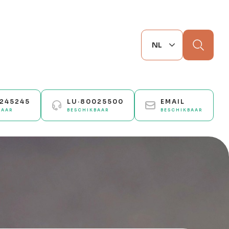
Zoek
0245245
LU·80025500
EMAIL
BAAR
BESCHIKBAAR
BESCHIKBAAR