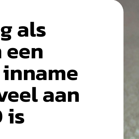
g als
n een
 inname
veel aan
 is