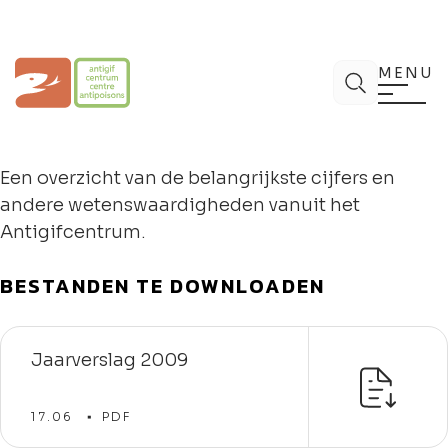
Spring
naar
de
Antigifcentrum
Zoek
inhoud
MENU
Een overzicht van de belangrijkste cijfers en
andere wetenswaardigheden vanuit het
Antigifcentrum.
BESTANDEN TE DOWNLOADEN
Jaarverslag 2009
17.06
PDF