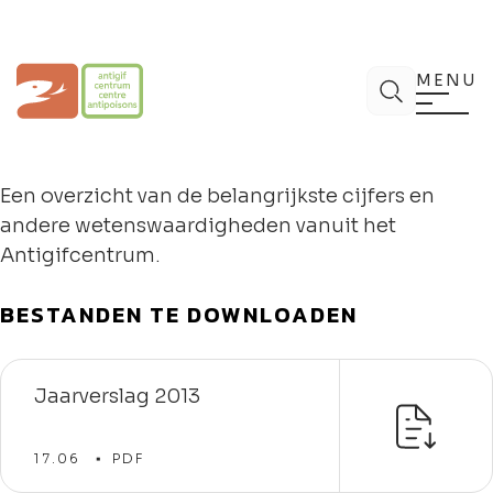
Spring
naar
de
Antigifcentrum
Zoek
inhoud
MENU
Een overzicht van de belangrijkste cijfers en
andere wetenswaardigheden vanuit het
Antigifcentrum.
BESTANDEN TE DOWNLOADEN
Jaarverslag 2013
17.06
PDF