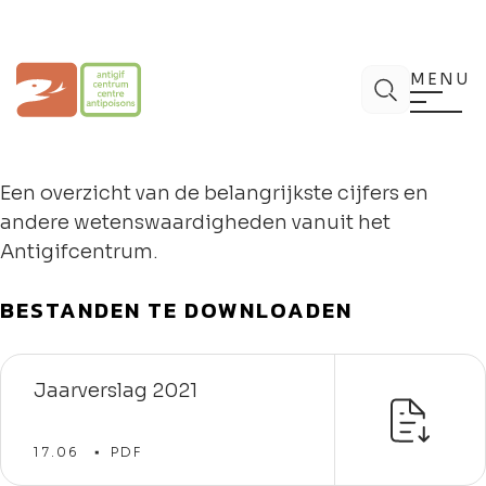
Spring
naar
de
Antigifcentrum
Zoek
inhoud
MENU
Een overzicht van de belangrijkste cijfers en
andere wetenswaardigheden vanuit het
Antigifcentrum.
BESTANDEN TE DOWNLOADEN
Jaarverslag 2021
17.06
PDF